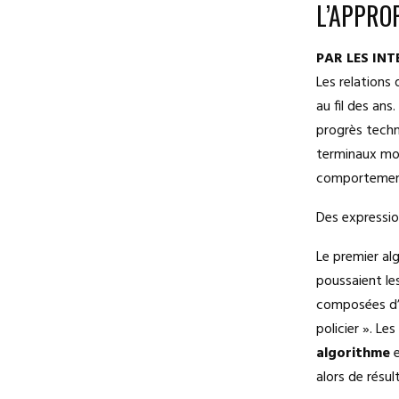
L’APPRO
PAR LES IN
Les relations
au fil des ans
progrès techn
terminaux mob
comportemen
Des expression
Le premier al
poussaient le
composées d’u
policier ». Les
algorithme
e
alors de résul