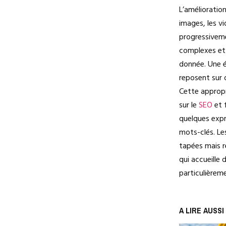
L’amélioratio
images, les vi
progressiveme
complexes et 
donnée. Une 
reposent sur 
Cette appropr
sur le
SEO
et f
quelques expre
mots-clés. Le
tapées mais re
qui accueille
particulièreme
A LIRE AUSSI