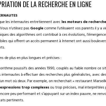
PRIATION DE LA RECHERCHE EN LIGNE
TERNAUTES
 que les internautes entretiennent avec
les moteurs de recherch
. Vous n’utilisez pas
Google
comme l’utilisaient vos parents il y a vi
iques des algorithmes ont contribué à ces évolutions, l’émergenc
iles qui offrent un accès permanent à Internet ont aussi boulevers
ts.
s de plus en plus longues et précises :
gorithme poussifs des années 1990, couplés au faible nombre ce sit
s internautes à effectuer des recherches plus généralistes, avec de
n mot où deux. Par exemple, on recherchait « restaurant Marseil
expressions trop complexes
ou trop précises, mal interprétées 
ncore peu performant et s’appuyant sur un index pauvre, ne renv
tats pertinents.