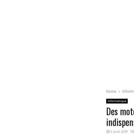
Home
Inform
Informatique
Des mot
indispen
3 avril 2019