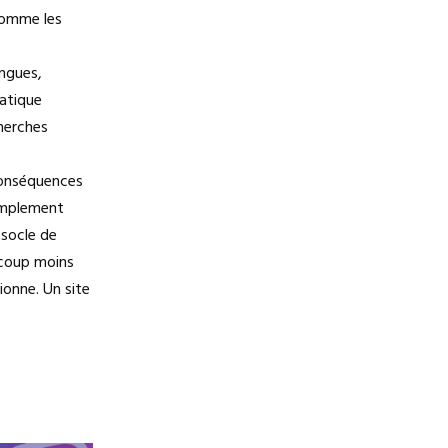
 comme les
ongues,
atique
herches
 conséquences
simplement
 socle de
ucoup moins
ionne. Un site