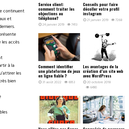
Service client:
Conseils pour faire
comment traiter les
décoller votre profil
he continuent
objections au
instagram
téléphone?
aux et
21 janvier 2019
7268
24 janvier 2019
7413
erniers.
présente
e les accès
nt
tir à la
Comment identifier
Les avantages de la
une plateforme de jeux
création d’un site web
’attirer les
en ligne fiable ?
avec WordPress
très bien
31 août 2022
6953
20 octobre 2018
6490
e
bles
Vous n’êtes pas Super
Conquérir de nouveaux