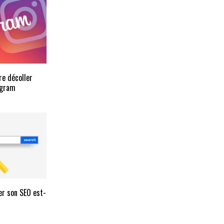
re décoller
tagram
er son SEO est-