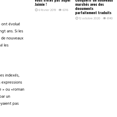
Jaimie !
marchés avec des
documents
6 février 2019
6316
parfaitement traduits
12 octobre 2020
6140
e
ont évolué
ngt ans. Si les
e de nouveaux
é les
es indexés,
s expressions
le » ou «roman
par un
oyaient pas