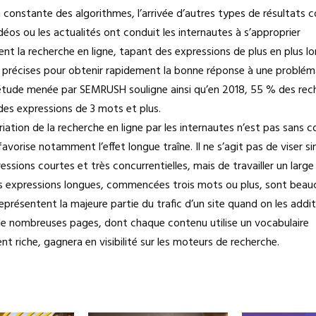
n constante des algorithmes, l’arrivée d’autres types de résultats
déos ou les actualités ont conduit les internautes à s’approprier
nt la recherche en ligne, tapant des expressions de plus en plus l
précises pour obtenir rapidement la bonne réponse à une problém
étude menée par SEMRUSH souligne ainsi qu’en 2018, 55 % des rec
des expressions de 3 mots et plus.
iation de la recherche en ligne par les internautes n’est pas sans
avorise notamment l’effet longue traîne. Il ne s’agit pas de viser 
ssions courtes et très concurrentielles, mais de travailler un large
s expressions longues, commencées trois mots ou plus, sont bea
présentent la majeure partie du trafic d’un site quand on les addit
 de nombreuses pages, dont chaque contenu utilise un vocabulaire
nt riche, gagnera en visibilité sur les moteurs de recherche.