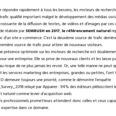
r répondre rapidement à tous les besoins, les moteurs de recherc
 trafic qualifié important malgré le développement des médias soci
roissante de la diffusion de textes, de vidéos et d’images par ces d
de réalisée par
SEMRUSH en 2017
,
le référencement naturel
re
ic d’un site e-commerce. C’est la deuxième source de trafic derrièr
première source de trafic pour attirer de nouveaux visiteurs.
ne présence optimisée sur les moteurs de recherche est doubleme
pour une entreprise. Elle se prive de nouveaux clients et les laisse par
u risque de ne plus jamais les revoir. Or, une telle manne ne peut qu
t les services marketing des entreprises, grandes ou petites, l’ont 
EO demeure toujours une priorité, comme le démontre l’enquête
Survey_2018 relayé par Appairer : 94% des éditeurs plébiscitent l
 naturel comme levier d’acquisition web.
s professionnels prometteurs attendent donc celles et ceux capa
e expertise dans ce domaine.