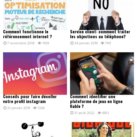
Comment fonctionne le
Service client: comment traiter
référencement internet ?
les objections au téléphone?
7 novembre 2018
7659
24 janvier 2019
7411
Conseils pour faire décoller
Comment identifier une
votre profil instagram
plateforme de jeux en ligne
fiable ?
21 janvier 2019
7266
31 août 2022
6952