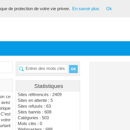
tique de protection de votre vie privee.
En savoir plus
Ok
Statistiques
Sites référencés : 2409
Non ce
Sites en attente : 5
s avez
Sites refusés : 63
brique
Sites bannis : 608
 C’est
Catégories : 503
 votre
Mots clés : 0
urtant
Webmasters : 688