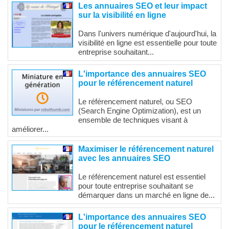
Les annuaires SEO et leur impact
sur la visibilité en ligne
Dans l'univers numérique d'aujourd'hui, la
visibilité en ligne est essentielle pour toute
entreprise souhaitant...
L'importance des annuaires SEO
pour le référencement naturel
Le référencement naturel, ou SEO
(Search Engine Optimization), est un
ensemble de techniques visant à
améliorer...
Maximiser le référencement naturel
avec les annuaires SEO
Le référencement naturel est essentiel
pour toute entreprise souhaitant se
démarquer dans un marché en ligne de...
L'importance des annuaires SEO
pour le référencement naturel