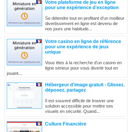
Votre plateforme de jeu en ligne
pour une expérience d’exception
Se détendre tout en profitant d’un meilleur
divertissement en ligne est devenu de
nos jours une habitude...
Votre casino en ligne de référence
pour une expérience de jeux
unique
Vous êtes à la recherche d’un casino en
ligne sérieux pour vous divertir tout en
jouant...
Hébergeur d'image gratuit - Glissez,
déposez, partagez
Il est souvent difficile de trouver une
solution accessible pour mettre ses
visuels en sécurité. Quand...
Culture Financière