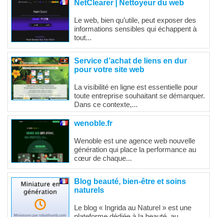
NetClearer | Nettoyeur du web
Le web, bien qu’utile, peut exposer des
informations sensibles qui échappent à
tout...
Service d’achat de liens en dur
pour votre site web
La visibilité en ligne est essentielle pour
toute entreprise souhaitant se démarquer.
Dans ce contexte,...
wenoble.fr
Wenoble est une agence web nouvelle
génération qui place la performance au
cœur de chaque...
Blog beauté, bien-être et soins
naturels
Le blog « Ingrida au Naturel » est une
plateforme dédiée à la beauté, au...