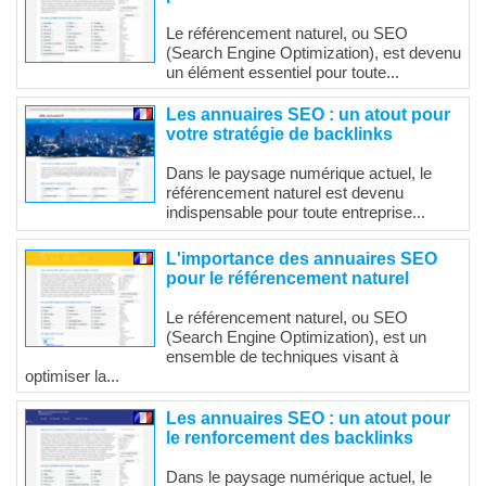
Le référencement naturel, ou SEO
(Search Engine Optimization), est devenu
un élément essentiel pour toute...
Les annuaires SEO : un atout pour
votre stratégie de backlinks
Dans le paysage numérique actuel, le
référencement naturel est devenu
indispensable pour toute entreprise...
L'importance des annuaires SEO
pour le référencement naturel
Le référencement naturel, ou SEO
(Search Engine Optimization), est un
ensemble de techniques visant à
optimiser la...
Les annuaires SEO : un atout pour
le renforcement des backlinks
Dans le paysage numérique actuel, le