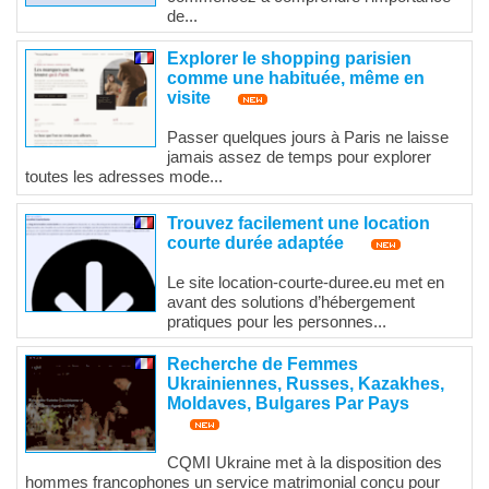
de...
Explorer le shopping parisien
comme une habituée, même en
visite
Passer quelques jours à Paris ne laisse
jamais assez de temps pour explorer
toutes les adresses mode...
Trouvez facilement une location
courte durée adaptée
Le site location-courte-duree.eu met en
avant des solutions d’hébergement
pratiques pour les personnes...
Recherche de Femmes
Ukrainiennes, Russes, Kazakhes,
Moldaves, Bulgares Par Pays
CQMI Ukraine met à la disposition des
hommes francophones un service matrimonial conçu pour