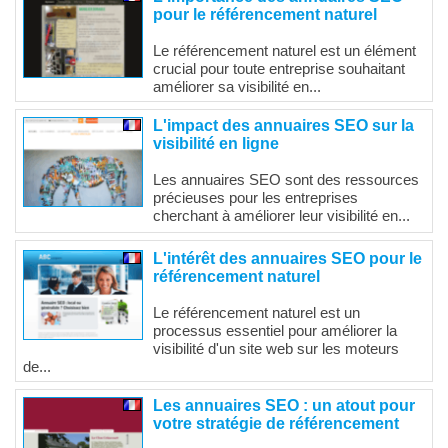
pour le référencement naturel
Le référencement naturel est un élément
crucial pour toute entreprise souhaitant
améliorer sa visibilité en...
L'impact des annuaires SEO sur la
visibilité en ligne
Les annuaires SEO sont des ressources
précieuses pour les entreprises
cherchant à améliorer leur visibilité en...
L'intérêt des annuaires SEO pour le
référencement naturel
Le référencement naturel est un
processus essentiel pour améliorer la
visibilité d'un site web sur les moteurs
de...
Les annuaires SEO : un atout pour
votre stratégie de référencement