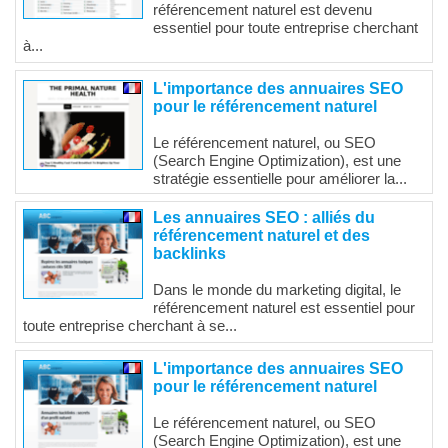
référencement naturel est devenu
essentiel pour toute entreprise cherchant
à...
L'importance des annuaires SEO
pour le référencement naturel
Le référencement naturel, ou SEO
(Search Engine Optimization), est une
stratégie essentielle pour améliorer la...
Les annuaires SEO : alliés du
référencement naturel et des
backlinks
Dans le monde du marketing digital, le
référencement naturel est essentiel pour
toute entreprise cherchant à se...
L'importance des annuaires SEO
pour le référencement naturel
Le référencement naturel, ou SEO
(Search Engine Optimization), est une