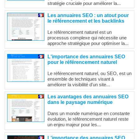
stratégie cruciale pour améliorer la...
Les annuaires SEO : un atout pour
le référencement et les backlinks
Le référencement naturel est un
processus complexe qui nécessite une
approche stratégique pour optimiser la...
L'importance des annuaires SEO
pour le référencement naturel
Le référencement naturel, ou SEO, est un
ensemble de techniques visant à
améliorer la visibilité d'un site...
Les avantages des annuaires SEO
dans le paysage numérique
Dans un monde numérique en constante
évolution, le référencement naturel reste
un enjeu majeur pour les...
L'importance des annuaires SEO