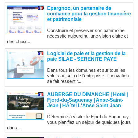
Epargnoo, un partenaire de
confiance pour la gestion financière
et patrimoniale
Construire et préserver son patrimoine
nécessite aujourd’hui une vision claire et
des choix...
Logiciel de paie et la gestion de la
paie SILAE - SERENITE PAYE
Dans tous les domaines et sur tous les
volets au sein de l’entreprise, l’innovation
se fait ressentir....
AUBERGE DU DIMANCHE | Hotel |
Fjord-du-Saguenay | Anse-Saint-
Jean | HÃ´tel L'Anse-Saint-Jean
Déterminé à visiter le Fjord du Saguenay,
vous planifiez un séjour de quelques jours
dans...