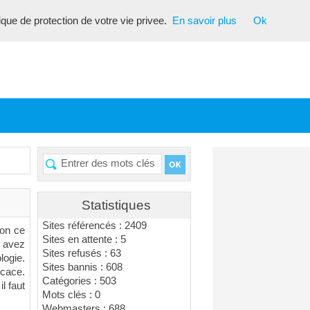
tique de protection de votre vie privee.
En savoir plus
Ok
Statistiques
Sites référencés : 2409
Non ce
Sites en attente : 5
s avez
Sites refusés : 63
logie.
Sites bannis : 608
icace.
Catégories : 503
l faut
Mots clés : 0
Webmasters : 688