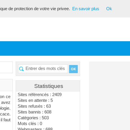
tique de protection de votre vie privee.
En savoir plus
Ok
Statistiques
Sites référencés : 2409
Non ce
Sites en attente : 5
s avez
Sites refusés : 63
logie.
Sites bannis : 608
icace.
Catégories : 503
l faut
Mots clés : 0
Webmasters : 688