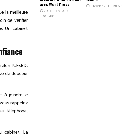
avec WordPress
6 février 2019
6315
20 octobre 2018
ue la meilleure
6489
in de vérifier
e. Un cabinet
nfiance
selon l’UFSBD,
uve de douceur
 à joindre le
, vous rappelez
 au téléphone,
u cabinet. La