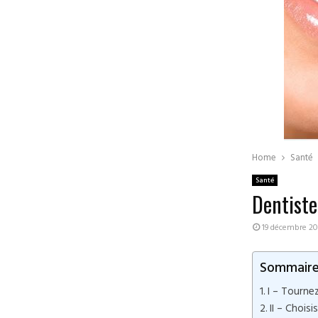
Home
Santé
Santé
Dentiste
19 décembre 20
Sommair
I – Tourne
II – Choisi