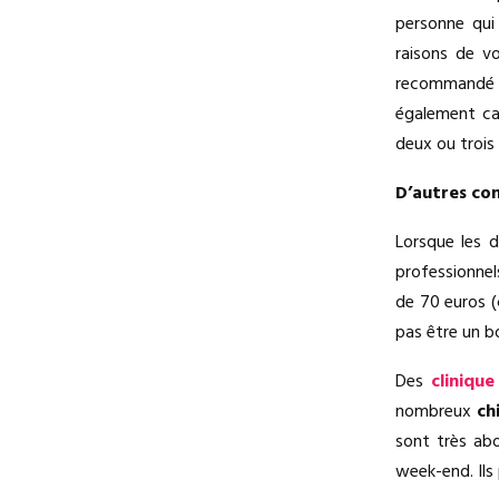
personne qui
raisons de v
recommandé le
également ca
deux ou trois 
D’autres con
Lorsque les d
professionnels
de 70 euros (
pas être un b
Des
cliniqu
nombreux
ch
sont très abo
week-end. Ils