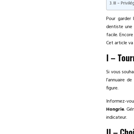
III – Priv
Pour garder l
dentiste une 
facile. Encore
Cet article va
I – Tou
Si vous souha
l’annuaire de
figure.
Informez-vou
Hongrie
. Gé
indicateur.
II – Cho