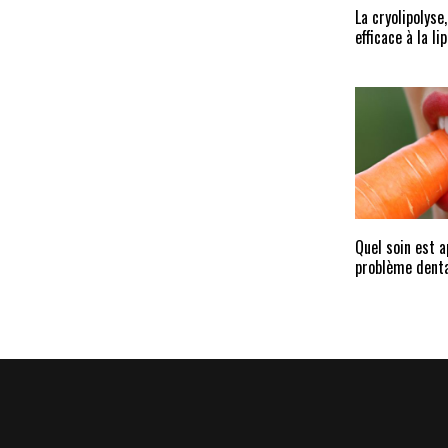
La cryolipolyse
efficace à la li
Quel soin est 
problème denta