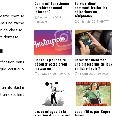
Comment fonctionne
Service client:
le référencement
comment traiter les
internet ?
objections au
téléphone?
visite chez le
7 novembre 2018
24 janvier 2019
7411
7659
vent une tâche
n de chez soi.
re dentiste.
m
Conseils pour faire
Comment identifier
ification dans
décoller votre profil
une plateforme de jeux
instagram
en ligne fiable ?
que celui-ci y
21 janvier 2019
7266
31 août 2022
6950
z un
dentiste
t un excellent
Les avantages de la
Vous n’êtes pas Super
création d’un site web
Jaimie !