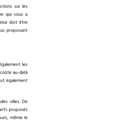
tions sur les
ne qui vous a
teur doit être
ous proposant
 également les
l coûte au-delà
peut également
es villes. De
arifs proposés
jours, même le