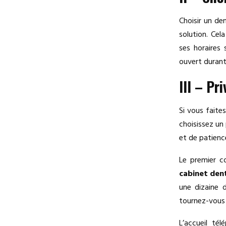
Choisir un den
solution. Cel
ses horaires
ouvert durant 
III – Pr
Si vous faite
choisissez un
et de patience
Le premier c
cabinet den
une dizaine d
tournez-vous 
L’accueil té