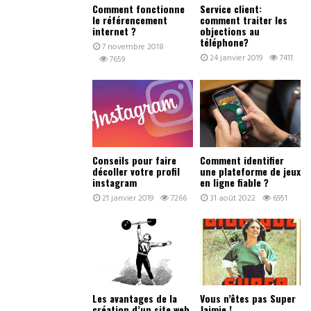
Comment fonctionne
Service client:
le référencement
comment traiter les
internet ?
objections au
téléphone?
7 novembre 2018
24 janvier 2019
7411
7659
Conseils pour faire
Comment identifier
décoller votre profil
une plateforme de jeux
instagram
en ligne fiable ?
21 janvier 2019
7266
31 août 2022
6951
Les avantages de la
Vous n’êtes pas Super
création d’un site web
Jaimie !