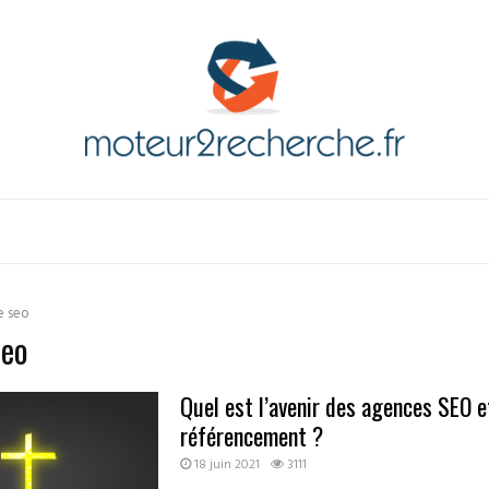
e seo
seo
Quel est l’avenir des agences SEO e
référencement ?
18 juin 2021
3111