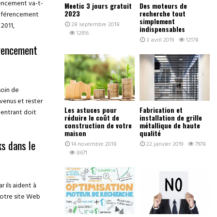
rencement va-t-
Meetic 3 jours gratuit
Des moteurs de
2023
recherche tout
 référencement
simplement
28 septembre 2018
2011,
indispensables
12916
3 avril 2019
12178
érencement
soin de
venus et rester
Les astuces pour
Fabrication et
 entrant doit
réduire le coût de
installation de grille
construction de votre
métallique de haute
maison
qualité
ks dans le
14 novembre 2018
22 janvier 2019
7978
8671
r ils aident à
votre site Web