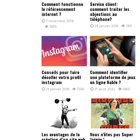
Comment fonctionne
Service client:
le référencement
comment traiter les
internet ?
objections au
téléphone?
7 novembre 2018
24 janvier 2019
7411
7659
Conseils pour faire
Comment identifier
décoller votre profil
une plateforme de jeux
instagram
en ligne fiable ?
21 janvier 2019
7266
31 août 2022
6950
Les avantages de la
Vous n’êtes pas Super
création d’un site web
Jaimie !