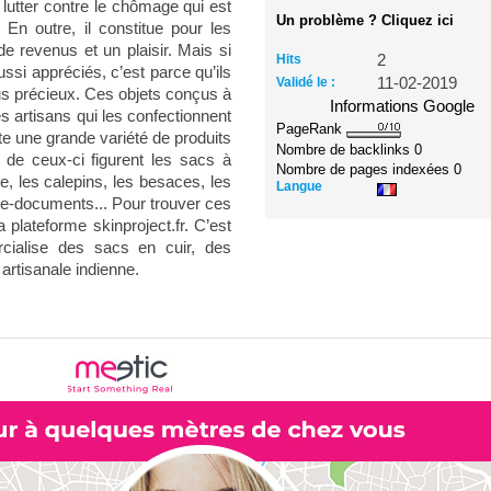
 lutter contre le chômage qui est
Un problème ? Cliquez ici
n outre, il constitue pour les
e revenus et un plaisir. Mais si
Hits
2
ussi appréciés, c’est parce qu’ils
Validé le :
11-02-2019
us précieux. Ces objets conçus à
Informations Google
es artisans qui les confectionnent
PageRank
xiste une grande variété de produits
Nombre de backlinks
0
 de ceux-ci figurent les sacs à
Nombre de pages indexées
0
, les calepins, les besaces, les
Langue
rte-documents... Pour trouver ces
 plateforme skinproject.fr. C’est
ialise des sacs en cuir, des
 artisanale indienne.