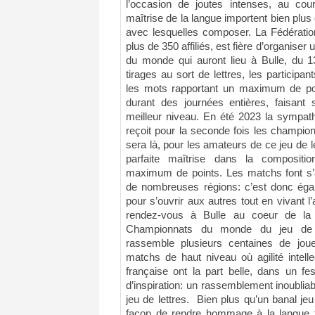
l’occasion de joutes intenses, au cours
maîtrise de la langue importent bien plus q
avec lesquelles composer. La Fédératio
plus de 350 affiliés, est fière d’organise
du monde qui auront lieu à Bulle, du 13
tirages au sort de lettres, les particip
les mots rapportant un maximum de po
durant des journées entières, faisant 
meilleur niveau. En été 2023 la sympath
reçoit pour la seconde fois les champi
sera là, pour les amateurs de ce jeu de le
parfaite maîtrise dans la compositi
maximum de points. Les matchs font s’
de nombreuses régions: c’est donc éga
pour s’ouvrir aux autres tout en vivant 
rendez-vous à Bulle au coeur de la
Championnats du monde du jeu de Sc
rassemble plusieurs centaines de jo
matchs de haut niveau où agilité intelle
française ont la part belle, dans un fes
d’inspiration: un rassemblement inoublia
jeu de lettres. Bien plus qu’un banal je
façon de rendre hommage à la langue fr