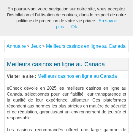
En poursuivant votre navigation sur notre site, vous acceptez
Toggl
l'installation et l'utilisation de cookies, dans le respect de notre
navig
politique de protection de votre vie privee.
En savoir
plus
Ok
Annuaire
Jeux
Meilleurs casinos en ligne au Canada
>
>
Meilleurs casinos en ligne au Canada
Meilleurs casinos en ligne au Canada
Visiter le site :
eCheck dévoile en 2025 les meilleurs casinos en ligne au
Canada, sélectionnés pour leur fiabilité, leur transparence et
la qualité de leur expérience utilisateur. Ces plateformes
répondent aux normes les plus strictes en matière de sécurité
et de régulation, garantissant un environnement de jeu sûr et
responsable.
Les casinos recommandés offrent une large gamme de