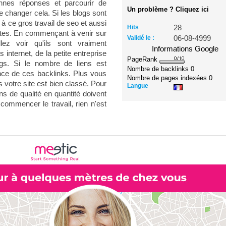
nnes réponses et parcourir de
Un problème ? Cliquez ici
e changer cela. Si les blogs sont
à ce gros travail de seo et aussi
Hits
28
nautes. En commençant à venir sur
Validé le :
06-08-4999
ez voir qu'ils sont vraiment
Informations Google
internet, de la petite entreprise
PageRank
gs. Si le nombre de liens est
Nombre de backlinks
0
ance de ces backlinks. Plus vous
Nombre de pages indexées
0
 votre site est bien classé. Pour
Langue
ns de qualité en quantité doivent
e commencer le travail, rien n'est