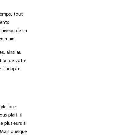
temps, tout
ments
 niveau de sa
en main.
s, ainsi au
tion de votre
ne s’adapte
tyle joue
s plait, il
te plusieurs à
. Mais quelque