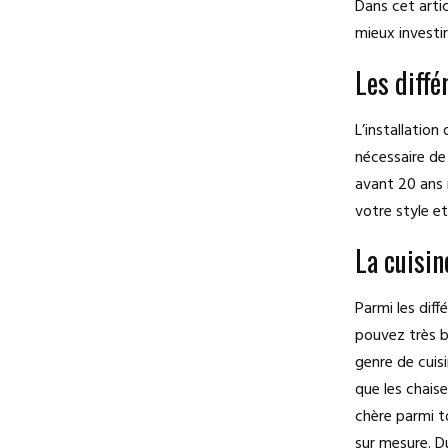
Dans cet arti
mieux investir
Les diffé
L’installation
nécessaire de 
avant 20 ans 
votre style e
La cuisine
Parmi les diff
pouvez très bi
genre de cuisi
que les chaise
chère parmi to
sur mesure. D