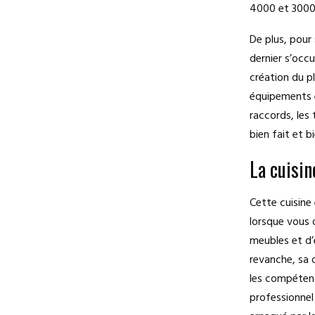
4000 et 30000
De plus, pour
dernier s’occ
création du p
équipements él
raccords, les 
bien fait et b
La cuisin
Cette cuisine 
lorsque vous 
meubles et d’
revanche, sa d
les compétence
professionnel