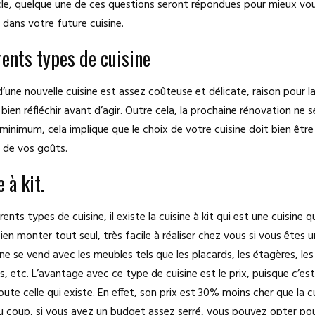
cle, quelque une de ces questions seront répondues pour mieux vou
 dans votre future cuisine.
rents types de cuisine
 d’une nouvelle cuisine est assez coûteuse et délicate, raison pour laq
bien réfléchir avant d’agir. Outre cela, la prochaine rénovation ne s
minimum, cela implique que le choix de votre cuisine doit bien êtr
t de vos goûts.
 à kit.
érents types de cuisine, il existe la cuisine à kit qui est une cuisine 
en monter tout seul, très facile à réaliser chez vous si vous êtes u
ne se vend avec les meubles tels que les placards, les étagères, les 
s, etc. L’avantage avec ce type de cuisine est le prix, puisque c’es
ute celle qui existe. En effet, son prix est 30% moins cher que la cu
u coup, si vous avez un budget assez serré, vous pouvez opter pour