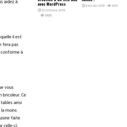
s aidez à
avec WordPress
6 février 2019
6315
20 octobre 2018
6489
uelle il est
e fera pas
e conforme à
que vous
n bricoleur. Ce
tables ainsi
t la moins
isine faite
 celle-ci.