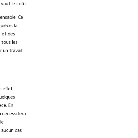
vaut le coût.
ensable. Ce
pièce, la
s et des
 tous les
r un travail
 effet,
quelques
èce. En
ui nécessitera
le
n aucun cas