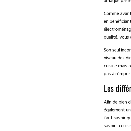
arnaqué par le
Comme avantag
en bénéficiant
électroménage
qualité, vous 
Son seul incon
niveau des di
cuisine mais o
pas à n’import
Les diffé
Afin de bien c
également un g
faut savoir qu
savoir la cuis