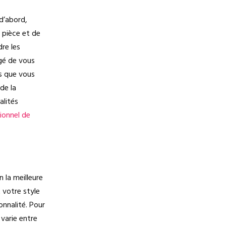
d’abord,
e pièce et de
re les
igé de vous
es que vous
de la
alités
ionnel de
n la meilleure
 votre style
onnalité. Pour
varie entre