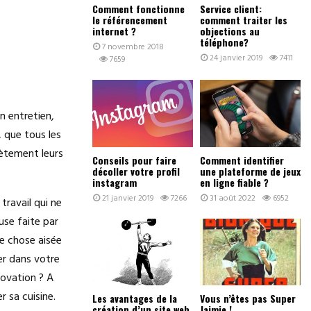
Comment fonctionne
Service client:
le référencement
comment traiter les
internet ?
objections au
téléphone?
7 novembre 2018
24 janvier 2019
7411
7659
n entretien,
 que tous les
ètement leurs
Conseils pour faire
Comment identifier
décoller votre profil
une plateforme de jeux
instagram
en ligne fiable ?
21 janvier 2019
7266
31 août 2022
6952
travail qui ne
use faite par
ne chose aisée
er dans votre
novation ? A
r sa cuisine.
Les avantages de la
Vous n’êtes pas Super
création d’un site web
Jaimie !