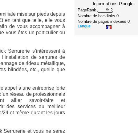
Informations Google
PageRank
familiale mise sur pieds depuis
Nombre de backlinks
0
t en tant que telle, elle vous
Nombre de pages indexées
0
afin de vous accompagner à
Langue
ue vous êtes un particulier ou
ck Serrurerie s’intéressent à
 l’installation de serrures de
épannage de rideau métallique,
tes blindées, etc., quelle que
re appel à une entreprise forte
 d’un réseau de professionnels
t allier savoir-faire et
ir des services au meilleur
4 h/24 et même durant les jours
k Serrurerie et vous ne serez