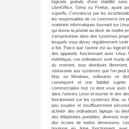
logiciels gratuits d’une stabilité san
LibreOffice, Gimp ou Firefox, ayant pou
superflu. Convaincus par les incontesta
les responsables de ce commerce ont pri
matériels informatiques tournant sur Linux
qui donne la priorité au désir de mettre 
s’emprisonner dans des systèmes propriét
lesquels vous devez régulièrement sortir 
à flot. Parce que l’avenir est au logici
des appareils fonctionnant avec Linux 
esthétique, ces ordinateurs sont munis de
du moment, tous distribués librement, 
séduisante aux systèmes que l’on peut 
Mac ou Windows, softwares se dist
conséquent et une fiabilité sujett
commercialise tout ce dont vous avez b
dans l’univers Linux et tourner le dos d
fonctionnant sur les systèmes Mac ou 
peu souples et insuffisamment sécurisé
acheter des ordinateurs laptops ou des
des téléphones portables, diverses imp
des écrans de toutes dimensions. Les
boutique en ligne fonctionnent av