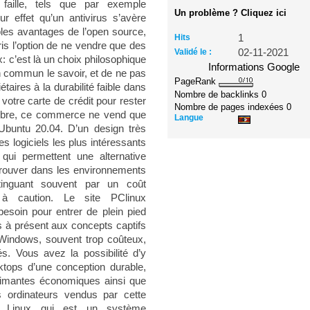
s faille, tels que par exemple
Un problème ? Cliquez ici
r effet qu’un antivirus s’avère
bles avantages de l’open source,
Hits
1
s l’option de ne vendre que des
Validé le :
02-11-2021
: c’est là un choix philosophique
Informations Google
en commun le savoir, et de ne pas
PageRank
aires à la durabilité faible dans
Nombre de backlinks
0
votre carte de crédit pour rester
Nombre de pages indexées
0
el libre, ce commerce ne vend que
Langue
Ubuntu 20.04. D’un design très
s logiciels les plus intéressants
qui permettent une alternative
trouver dans les environnements
inguant souvent par un coût
e à caution. Le site PClinux
esoin pour entrer de plein pied
ès à présent aux concepts captifs
Windows, souvent trop coûteux,
s. Vous avez la possibilité d’y
ktops d’une conception durable,
rimantes économiques ainsi que
 ordinateurs vendus par cette
ec Linux qui est un système