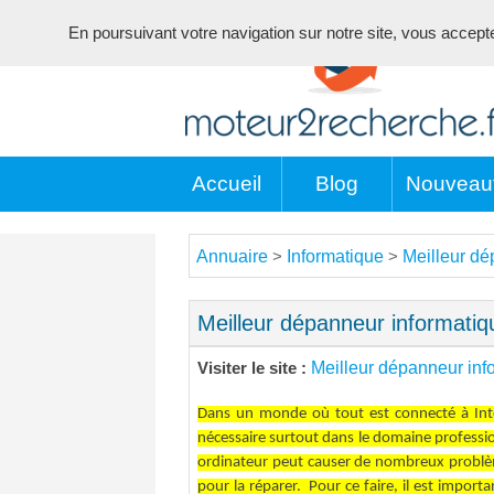
En poursuivant votre navigation sur notre site, vous acceptez 
Accueil
Blog
Nouveau
Annuaire
Informatique
Meilleur dé
>
>
Meilleur dépanneur informati
Meilleur dépanneur inf
Visiter le site :
Dans un monde où tout est connecté à Inter
nécessaire surtout dans le domaine professi
ordinateur peut causer de nombreux problème
pour la réparer. Pour ce faire, il est import