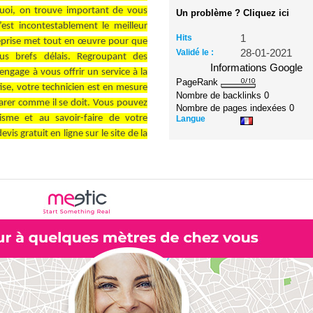
rquoi, on trouve important de vous
Un problème ? Cliquez ici
st incontestablement le meilleur
Hits
1
eprise met tout en œuvre pour que
Validé le :
28-01-2021
lus brefs délais. Regroupant des
Informations Google
s’engage à vous offrir un service à la
PageRank
ise, votre technicien est en mesure
Nombre de backlinks
0
éparer comme il se doit. Vous pouvez
Nombre de pages indexées
0
lisme et au savoir-faire de votre
Langue
is gratuit en ligne sur le site de la