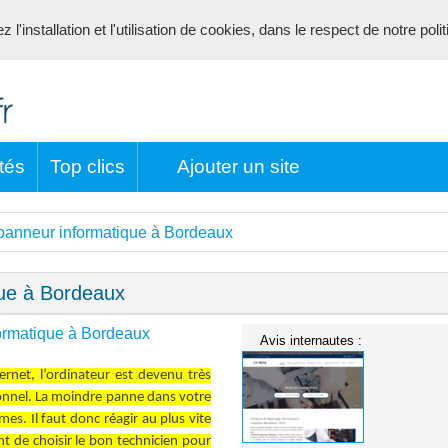
l'installation et l'utilisation de cookies, dans le respect de notre poli
tés
Top clics
Ajouter un site
panneur informatique à Bordeaux
que à Bordeaux
ormatique à Bordeaux
Avis internautes :
net, l’ordinateur est devenu très
onnel. La moindre panne dans votre
s. Il faut donc réagir au plus vite
ant de choisir le bon technicien pour