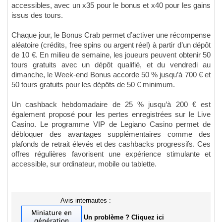
accessibles, avec un x35 pour le bonus et x40 pour les gains
issus des tours.
Chaque jour, le Bonus Crab permet d’activer une récompense
aléatoire (crédits, free spins ou argent réel) à partir d’un dépôt
de 10
€
. En milieu de semaine, les joueurs peuvent obtenir 50
tours gratuits avec un dépôt qualifié, et du vendredi au
dimanche, le Week-end Bonus accorde 50
% jusqu
’à
700
€
et
50 tours gratuits pour les d
é
p
ô
ts de 50
€
minimum.
Un cashback hebdomadaire de 25
% jusqu
’à
200
€
est
é
galement propos
é
pour les pertes enregistrées sur le Live
Casino. Le programme VIP de Legiano Casino permet de
débloquer des avantages supplémentaires comme des
plafonds de retrait élevés et des cashbacks progressifs. Ces
offres régulières favorisent une expérience stimulante et
accessible, sur ordinateur, mobile ou tablette.
Avis internautes :
Un problème ? Cliquez ici