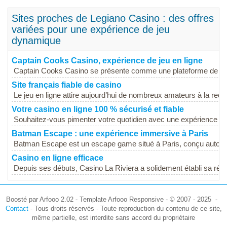
Sites proches de Legiano Casino : des offres
variées pour une expérience de jeu
dynamique
Captain Cooks Casino, expérience de jeu en ligne
Captain Cooks Casino se présente comme une plateforme de jeux 
Site français fiable de casino
Le jeu en ligne attire aujourd’hui de nombreux amateurs à la rech
Votre casino en ligne 100 % sécurisé et fiable
Souhaitez-vous pimenter votre quotidien avec une expérience de j
Batman Escape : une expérience immersive à Paris
Batman Escape est un escape game situé à Paris, conçu autour 
Casino en ligne efficace
Depuis ses débuts, Casino La Riviera a solidement établi sa réput
Boosté par Arfooo 2.02 - Template Arfooo Responsive - © 2007 - 2025 -
Contact
- Tous droits réservés - Toute reproduction du contenu de ce site,
même partielle, est interdite sans accord du propriétaire