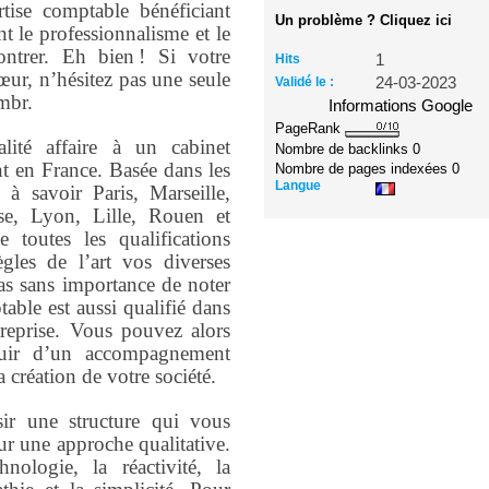
tise comptable bénéficiant
Un problème ? Cliquez ici
nt le professionnalisme et le
ontrer. Eh bien ! Si votre
Hits
1
cœur, n’hésitez pas une seule
Validé le :
24-03-2023
mbr.
Informations Google
PageRank
ité affaire à un cabinet
Nombre de backlinks
0
nt en France. Basée dans les
Nombre de pages indexées
0
Langue
 à savoir Paris, Marseille,
se, Lyon, Lille, Rouen et
 toutes les qualifications
ègles de l’art vos diverses
pas sans importance de noter
able est aussi qualifié dans
treprise. Vous pouvez alors
jouir d’un accompagnement
a création de votre société.
sir une structure qui vous
ur une approche qualitative.
nologie, la réactivité, la